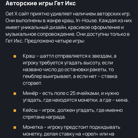
Авторские игры Гет Икс
Get X сайт приятно удивляет наличием авторских игр.
Они выполнены в жанре краш, In-House. Каждая из них
имеет уникальный дизайн, красивое оформление и
музыкальное сопровождение. Они доступны только в
Гет Икс. Предложено четыре игры:
Краш – шаттл отправляется к звездам, а
игроку требуется угадать высоту, если
названо число до остановки ракеты, то
гемблер выигрывает, а если нет – ставка
сгорает.
Минёр – есть поле с 25 ячейками, и нужно
угадать, где находятся монетки, а где – мина.
Кейсы – игрок, должен угадать, где именно
спрятана награда.
Монетка – игроку предстоит подкидывать
монетку, делая ставку на «орел» или на