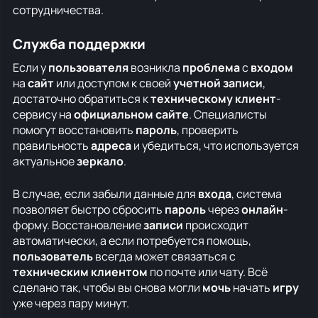
сотрудничества.
Служба поддержки
Если у
пользователя
возникла
проблема
с
входом
на
сайт
или доступом к своей
учетной записи
,
достаточно обратиться к
техническому
клиент
-
сервису на
официальном сайте
. Специалисты
помогут восстановить
пароль
, проверить
правильность
адреса
и убедиться, что используется
актуальное
зеркало
.
В случае, если забыли данные для
входа
, система
позволяет быстро сбросить
пароль
через
онлайн
-
форму. Восстановление
записи
происходит
автоматически, а если потребуется помощь,
пользователь
всегда может связаться с
техническим клиентом
по почте или чату. Всё
сделано так, чтобы вы снова могли
мочь
начать
игру
уже через пару минут.