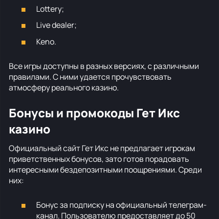
Lottery;
Live dealer;
Keno.
Все игры доступны в разных версиях, с различными
правилами. С ними удается прочувствовать
атмосферу реального казино.
Бонусы и промокоды Гет Икс
казино
Официальный сайт Гет Икс не предлагает игрокам
приветственных бонусов, зато готов порадовать
интересными бездепозитными поощрениями. Среди
них:
Бонус за подписку на официальный телеграм-
канал. Пользователю предоставляет до 50