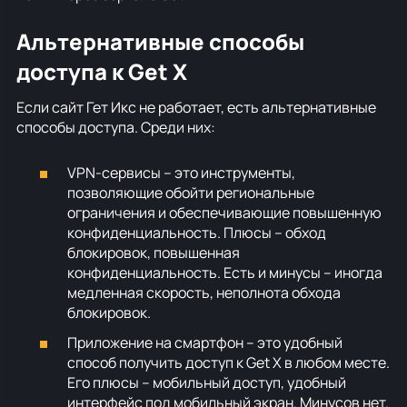
Альтернативные способы
доступа к Get X
Если сайт Гет Икс не работает, есть альтернативные
способы доступа. Среди них:
VPN-сервисы – это инструменты,
позволяющие обойти региональные
ограничения и обеспечивающие повышенную
конфиденциальность. Плюсы – обход
блокировок, повышенная
конфиденциальность. Есть и минусы – иногда
медленная скорость, неполнота обхода
блокировок.
Приложение на смартфон – это удобный
способ получить доступ к Get X в любом месте.
Его плюсы – мобильный доступ, удобный
интерфейс под мобильный экран. Минусов нет.