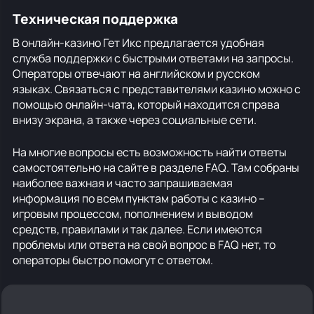
Техническая поддержка
В онлайн-казино Гет Икс предлагается удобная
служба поддержки с быстрыми ответами на запросы.
Операторы отвечают на английском и русском
языках. Связаться с представителями казино можно с
помощью онлайн-чата, который находится справа
внизу экрана, а также через социальные сети.
На многие вопросы есть возможность найти ответы
самостоятельно на сайте в разделе FAQ. Там собраны
наиболее важная и часто запрашиваемая
информация по всем пунктам работы с казино –
игровым процессом, пополнением и выводом
средств, правилами и так далее. Если имеются
проблемы или ответа на свой вопрос в FAQ нет, то
операторы быстро помогут с ответом.