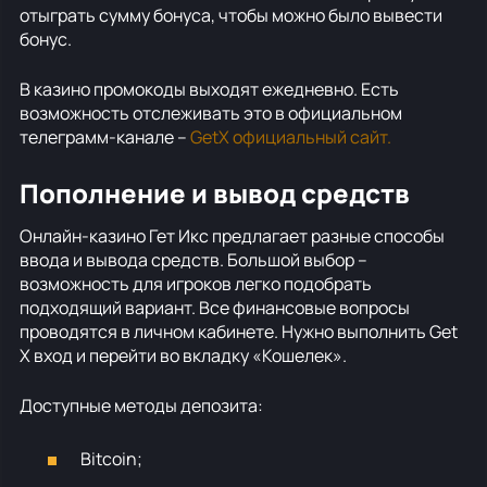
отыграть сумму бонуса, чтобы можно было вывести
бонус.
В казино промокоды выходят ежедневно. Есть
возможность отслеживать это в официальном
телеграмм-канале –
GetX официальный сайт.
Пополнение и вывод средств
Онлайн-казино Гет Икс предлагает разные способы
ввода и вывода средств. Большой выбор –
возможность для игроков легко подобрать
подходящий вариант. Все финансовые вопросы
проводятся в личном кабинете. Нужно выполнить Get
X вход и перейти во вкладку «Кошелек».
Доступные методы депозита:
Bitcoin;