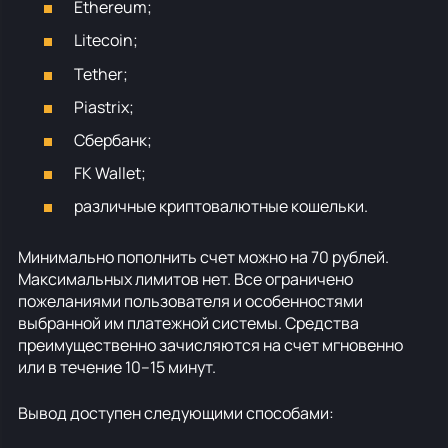
Ethereum;
Litecoin;
Tether;
Piastrix;
Сбербанк;
FK Wallet;
различные криптовалютные кошельки.
Минимально пополнить счет можно на 70 рублей.
Максимальных лимитов нет. Все ограничено
пожеланиями пользователя и особенностями
выбранной им платежной системы. Средства
преимущественно зачисляются на счет мгновенно
или в течение 10–15 минут.
Вывод доступен следующими способами: