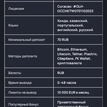
Curacao: #GLH-
Лицензия
OCCHKTW0701102023
Хинди, казахский,
Языки
португальский,
английский, русский
Минимальный депозит
70 RUB
Bitcoin, Ethereum,
Litecoin, Tether, Piastrix,
Методы депозита
Сбербанк, FK Wallet,
криптовалюта
Валюты
RUB
Время вывода
0–48 часов
Лимиты на вывод
10 000 EUR в месяц
Приветственный
Популярный бонус
депозитный бонус