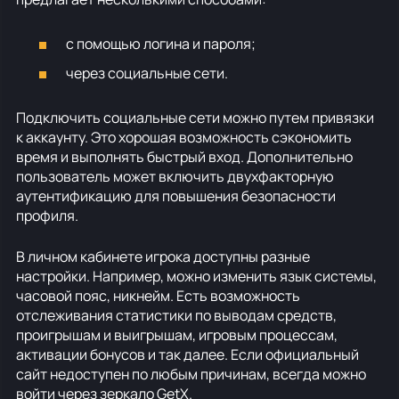
с помощью логина и пароля;
через социальные сети.
Подключить социальные сети можно путем привязки
к аккаунту. Это хорошая возможность сэкономить
время и выполнять быстрый вход. Дополнительно
пользователь может включить двухфакторную
аутентификацию для повышения безопасности
профиля.
В личном кабинете игрока доступны разные
настройки. Например, можно изменить язык системы,
часовой пояс, никнейм. Есть возможность
отслеживания статистики по выводам средств,
проигрышам и выигрышам, игровым процессам,
активации бонусов и так далее. Если официальный
сайт недоступен по любым причинам, всегда можно
войти через зеркало GetX.