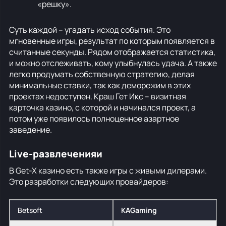
«решку».
Суть каждой – угадать исход события. Это
мгновенные игры, результат по которым появляется в
считанные секунды. Рядом отображается статистика,
и можно отслеживать, кому улыбнулась удача. А также
легко продумать собственную стратегию, делая
минимальные ставки, так как деморежим в этих
проектах недоступен. Краш Гет Икс – визитная
карточка казино, с которой и начинался проект, а
потом уже появилось полноценное азартное
заведение.
Live-развлеченияи
В Get-X казино есть также игры с живыми дилерами.
Это разработки следующих провайдеров:
Betsoft
KAGaming