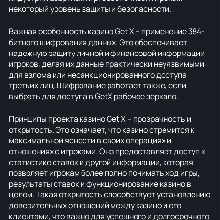
некоторый уровень защиты и безопасности.
Важная особенность казино Get X – применение 384-
битного шифрования данных. Это обеспечивает
надежную защиту личной и финансовой информации
игроков, делая их данные практически неуязвимыми
для взлома или несанкционированного доступа
третьих лиц. Шифрование работает также, если
выбрать для доступа в GetX рабочее зеркало.
Принципы проекта казино Get X – прозрачность и
открытость. Это означает, что казино стремится к
максимальной ясности в своих операциях и
отношениях с игроками. Оно предоставляет доступ к
статистике ставок и другой информации, которая
позволяет игрокам более полно понимать ход игры,
результаты ставок и функционирование казино в
целом. Такая открытость способствует установлению
доверительных отношений между казино и его
клиентами, что важно для успешного и долгосрочного