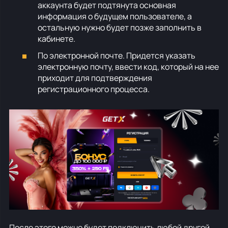
аккаунта будет подтянута основная
информация о будущем пользователе, а
остальную нужно будет позже заполнить в
кабинете.
По электронной почте. Придется указать
электронную почту, ввести код, который на нее
приходит для подтверждения
регистрационного процесса.
После этого можно будет подключить любой другой