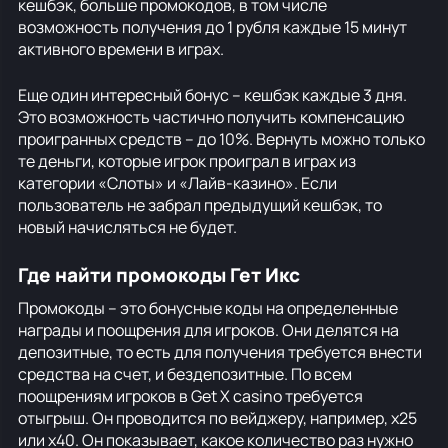
кешбэк, больше промокодов, в том числе
возможность получения до 1 рубля каждые 15 минут
активного времени в играх.
Еще один интересный бонус – кешбэк каждые 3 дня.
Это возможность частично получить компенсацию
проигранных средств – до 10%. Вернуть можно только
те деньги, которые игрок проиграл в играх из
категории «Слоты» и «Лайв-казино». Если
пользователь не забрал предыдущий кешбэк, то
новый начисляться не будет.
Где найти промокоды Гет Икс
Промокоды – это бонусные коды на определенные
награды и поощрения для игроков. Они делятся на
депозитные, то есть для получения требуется внести
средства на счет, и бездепозитные. По всем
поощрениям игроков в Get X casino требуется
отыгрыш. Он проводится по вейджеру, например, х25
или х40. Он показывает, какое количество раз нужно