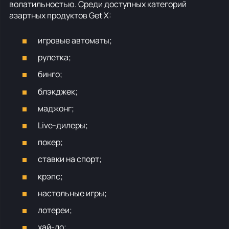
волатильностью. Среди доступных категорий
азартных продуктов Get X:
игровые автоматы;
рулетка;
бинго;
блэкджек;
маджонг;
Live-дилеры;
покер;
ставки на спорт;
крэпс;
настольные игры;
лотереи;
хай-ло;