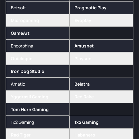
Betsoft
Pragmatic Play
Microgaming
Evoplay
GameArt
Endorphina
Amusnet
Quickspin
Playson
Iron Dog Studio
Amatic
Belatra
Yggdrasil Gaming
Red Rake
Tom Horn Gaming
1x2 Gaming
1x2 Gaming
Red Tiger
Habanero